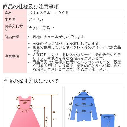
商品の仕様及び注意事項
素材
ポリエステル １００％
生産国
アメリカ
お手入れ方
冷水にて手洗い
法
商品仕様
裏地にチュールが付いています。
画像のドレスはパニエを着用しています。
画像で使用しているネックレス等のアイテムは別売品
です。
入荷時期により、ドレスやコサージュ等の色合いやデ
注意事項
ザイン、生地等が異なる場合がございます。
商品写真はお客様が使用するパソコンのモニター設定
や部屋の照明により多少、実物の色と変化が感じられ
る場合がございますので、予めご了承下さい。
当店の採寸方法について