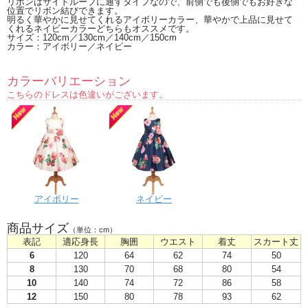
リボンはサイドループに通すタイプなので、前側でも後側でもお好きな
位置でリボン結びできます。
明るく華やかに見せてくれるアイボリーカラー、華やかで上品に見せて
くれるネイビーカラーどちらもオススメです。
サイズ：120cm／130cm／140cm／150cm
カラー：アイボリー／ネイビー
カラーバリエーション
こちらのドレスは色違いがございます。
アイボリー
ネイビー
商品サイズ
（単位：cm）
表記
適応身長
胸囲
ウエスト
着丈
スカート丈
6
120
64
62
74
50
8
130
70
68
80
54
10
140
74
72
86
58
12
150
80
78
93
62