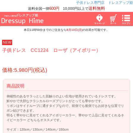
子供ドレス専門店 ドレスアップ姫
送料無料
600円
送料全国一律
10,000円以上で
本日11時59分までのご注文なら
8月10日(月)
の出荷が可能です。
NEW
子供ドレス CC1224 ローザ（アイボリー）
価格:5,980円(税込)
商品説明
伸縮性のあるサラっとした肌触りのよい生地が使用されているドレスです。
鮮やかで大胆なクラシカルローズプリントがとっても華やかです。
リボンはサイドループに通すタイプなので、前側でも後側でもお好きな位置でリ
ボン結びできます。
明るく華やかに見せてくれるアイボリーカラー、華やかで上品に見せてくれるネ
イビーカラー どちらもオススメです。
サイズ：120cm／130cm／140cm／150cm