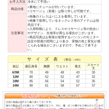
お手入方法
冷水にて手洗い
○裏地にチュールが付いています。
商品仕様
○コサージュ（前後）は取り外しが可能です。
○画像のドレスはパニエを着用しています。
○画像で使用しているネックレス等のアイテムは別
売品です。
○入荷時期により、ドレスやコサージュ等の色合い
注意事項
やデザイン、生地等が異なる場合がございます。
○商品写真はお客様が使用するパソコンのモニター
設定や部屋の照明により多少、実物の色と変化が感
じられる場合がございますので、予めご了承下さ
い。
サ イ ズ 表
（単位：cm）
スカート
表記
適応身長
胸囲
ウエスト
着丈
丈
6/9M
70
49
48
43
30
12M
80
52
52
47
32
18M
85
56
54
52
35
24M
90
61
58
57
37